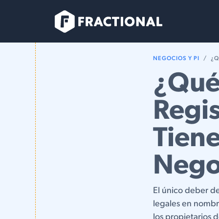
Ir al contenido
Services
NEGOCIOS Y PI
¿Q
¿Qué
Regis
Tiene
Negoc
El único deber d
legales en nombr
los propietarios 