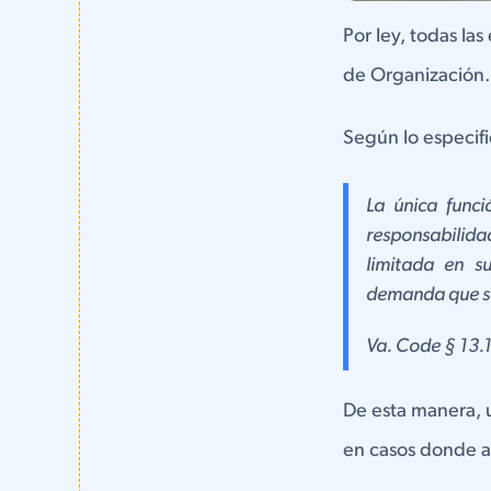
Por ley, todas la
de Organización.
Según lo especifi
La única func
responsabilid
limitada en s
demanda que se 
Va. Code § 13.
De esta manera, 
en casos donde a